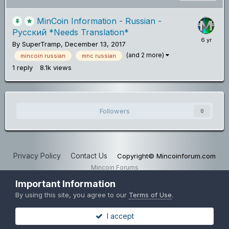
MinCoin Information - Russian -
Pусский *Needs Translation*
By
SuperTramp
,
December 13, 2017
(and 2 more)
mincoin russian
mnc russian
1
reply
8.1k
views
Followers
0
Privacy Policy
Contact Us
Copyright© Mincoinforum.com
Mincoin Forums
Powered by Invision Community
Important Information
By using this site, you agree to our
Terms of Use
.
I accept